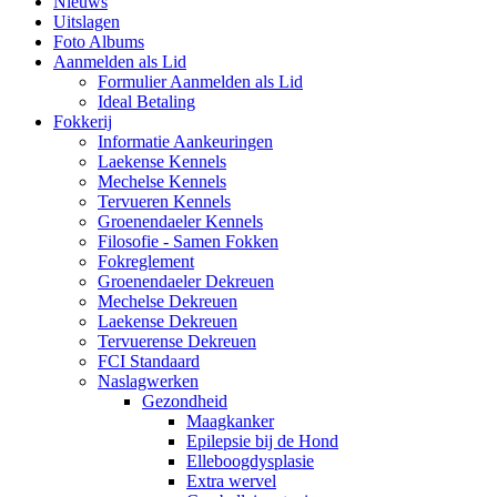
Nieuws
Uitslagen
Foto Albums
Aanmelden als Lid
Formulier Aanmelden als Lid
Ideal Betaling
Fokkerij
Informatie Aankeuringen
Laekense Kennels
Mechelse Kennels
Tervueren Kennels
Groenendaeler Kennels
Filosofie - Samen Fokken
Fokreglement
Groenendaeler Dekreuen
Mechelse Dekreuen
Laekense Dekreuen
Tervuerense Dekreuen
FCI Standaard
Naslagwerken
Gezondheid
Maagkanker
Epilepsie bij de Hond
Elleboogdysplasie
Extra wervel