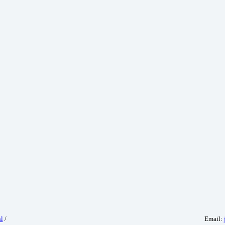
l
/
Email: