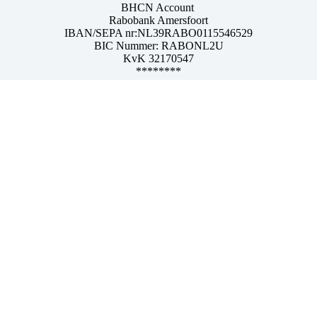
BHCN Account
Rabobank Amersfoort
IBAN/SEPA nr:NL39RABO0115546529
BIC Nummer: RABONL2U
KvK 32170547
********