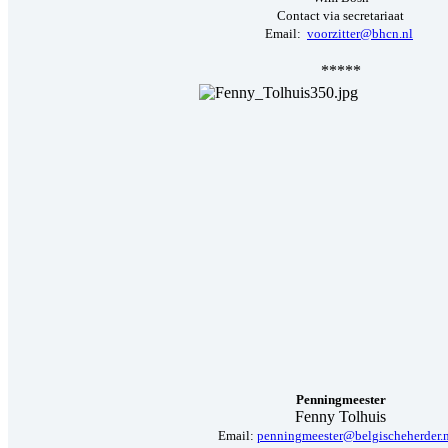
Contact via secretariaat
Email:
voorzitter@bhcn.nl
*****
Penningmeester
Fenny Tolhuis
Email:
penningmeester@belgischeherder.n