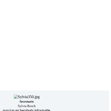
Secretaris
Sylvia Bosch
pup/ras en herplaats informatie