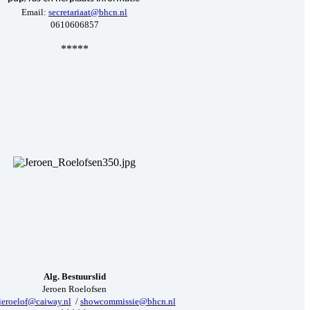
Email:
secretariaat@bhcn.nl
0610606857
*****
Alg. Bestuurslid
Jeroen Roelofsen
jeroelof@caiway.nl
/
showcommissie@bhcn.nl