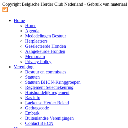
Copyright Belgische Herder Club Nederland - Gebruik van materiaa
Home
Home
Agenda
Mededelingen Bestuur
Herplaatsers
Geselecteerde Honden
Aangekeurde Honden
Memoriam
Privacy Policy
Vereniging
Bestuur en commissies
Statuten
Statuten BHCN-Kringgroepen
Reglement Selectiekeuring
Huishoudelijk reglement
Ras info
Laekense Herder Beleid
Gedragscode
Embark
Buitenlandse Verenigingen
Contact BHCN